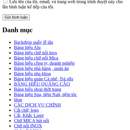
Lưu tên của tôi, email, và trang web trong trình duyệt này cho
lần bình luận kế tiếp của tôi.
Danh mục
Backdrop quầy lễ tân
Bảng hiệu Alu
Bảng hiệu chữ nổi inox
Bảng hiệu chữ nổi Mica
Bảng hiệu công ty, doanh nghiệp
Bảng hiệu nhà hàng , quán ăn
Bảng hiệu nha khoa
Bảng hiệu quán Cà phê, Trà sữa
BẢNG HIỆU QUẢNG CÁO
Bảng hiệu shop thời trang
Bảng hiệu Spa, tiệm Nail, tiệm tóc
blog
CÁC DỊCH VỤ CHÍNH
Cắt chữ, logo
Cắt, Khắc Laser
Chữ MICA hút nổi
Chữ nổi INOX