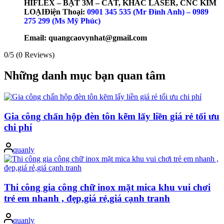
HIFLEX – BẠT 3M – CẮT, KHẮC LASER, CNC KIM
LOẠI
Điện Thoại:
0901 345 535 (Mr Đình Anh) – 0989
275 299 (Ms Mỹ Phúc)
Email: quangcaovynhat@gmail.com
0/5
(0 Reviews)
Những danh mục bạn quan tâm
Gia công chấn hộp đèn tôn kẽm lấy liền giá rẻ tối ưu
chi phí
Posted
quanly
by
Thi công gia công chữ inox mặt mica khu vui chơi
trẻ em nhanh , đẹp,giá rẻ,giá cạnh tranh
Posted
quanly