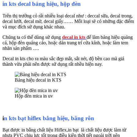
in kts decal bảng hiệu, hộp đèn
Trên thị trường có rất nhiều loại decal như : deccal sữa, decal trong,
decal lưới, decal mờ, decal giấy…… Mỗi loại sẽ có những đặc điểm
và mục đích sử dụng khác nhau.
Chúng ta có thể dùng sử dụng
decal in kts
để làm bảng hiệu quảng
cá, hộp đèn quảng cáo, hoặc dán trang trí cửa kính, hoặc làm tem
nhãn sản phẩm ….
Decal in kts cho ra màu sắc đẹp mắt, sắt nét, độ bền cao mà giá
thành vừa phải nên được sử dụng rất nhều hiện nay.
Bảng hiệu decal in KTS
Hộp đèn mica in uv
i
n kts bạt hiflex bẳng hiệu, băng rôn
Bạt được in bằng chất liệu Hiflex,in bạt là chất liệu được làm từ
nhựa PVC chịu lực tốt trong điều kiện thời tiết ngoài trời nên