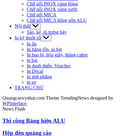
Chữ nổi INOX vàng bóng
Chữ nổi INOX vàng xước
Chữ nổi MICA
Chữ nổi MICA hông uốn ALU
Nội thất
Show
sub
Sào, kệ, tủ trưng bày
menu
In kỹ thuật số
Show
sub
In ấn
menu
In băng rôn, in bạt
In bao bì, hộp giấy, thùng cattor
in bạt
In danh thiếp, Voucher
In Decal
In mặt phẳng
in uv
TRANG CHỦ
Quangcaovynhat.com Theme TrendingNews designed by
WPInterface
.
News Flash
Thi công Bảng hiệu ALU
Hộp đèn quảng cáo