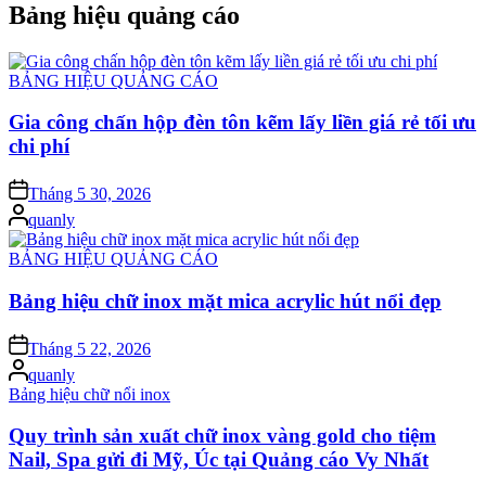
cho:
Bảng hiệu quảng cáo
Posted
BẢNG HIỆU QUẢNG CÁO
in
Gia công chấn hộp đèn tôn kẽm lấy liền giá rẻ tối ưu
chi phí
on
Tháng 5 30, 2026
Posted
quanly
by
Posted
BẢNG HIỆU QUẢNG CÁO
in
Bảng hiệu chữ inox mặt mica acrylic hút nổi đẹp
on
Tháng 5 22, 2026
Posted
quanly
by
Posted
Bảng hiệu chữ nổi inox
in
Quy trình sản xuất chữ inox vàng gold cho tiệm
Nail, Spa gửi đi Mỹ, Úc tại Quảng cáo Vy Nhất