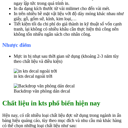
ngay lập tức trong quá trình in.
In đa dạng kích thước từ vài milimet cho đến vài mét.
In trên nhiều bề mặt vật liệu với độ dày mỏng khác nhau như
giấy, gỗ, gốm sứ, kính, kim loại,…
Tiết kiệm tối đa chi phí do giá thành in kỹ thuật số vốn cạnh
tranh, lại không có nhiều khâu cần thực hiện thủ công nên
không tốn nhiều ngân sách cho nhân công.
Nhược điểm
Mực in bị nhạt sau thời gian sử dụng (khoảng 2-3 năm tùy
theo chất liệu và điều kiện)
in kts decal ngoài trời
Backdrop văn phòng dán decal
Chất liệu in kts phổ biến hiện nay
Hện nay, có rất nhiều loại chất liệu đợc sử dụng trong ngành in ấn
bảng hiệu quảng cáo, tùy theo mục đích và nhu cầu mà khác hàng
có thể chọn những loại chất liệu như sau: