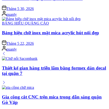
on
Tháng 5 30, 2026
Posted
quanly
by
Posted
BẢNG HIỆU QUẢNG CÁO
in
Bảng hiệu chữ inox mặt mica acrylic hút nổi đẹp
on
Tháng 5 22, 2026
Posted
quanly
by
Thiết kế gian hàng triễn lãm bằng formex dán decal
tại quận 7
Gia công cắt CNC trên mica trong dẫn sáng quận
Gò Vấp