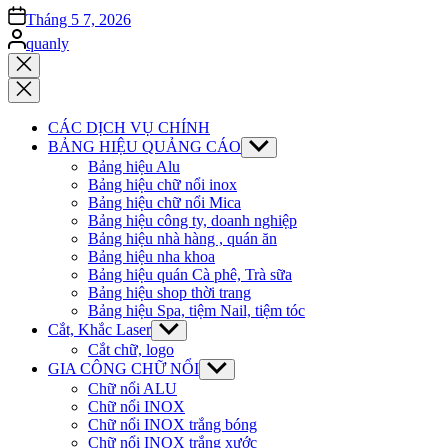
on
Tháng 5 7, 2026
Posted
quanly
by
Close
search
CÁC DỊCH VỤ CHÍNH
BẢNG HIỆU QUẢNG CÁO
Show
sub
Bảng hiệu Alu
menu
Bảng hiệu chữ nổi inox
Bảng hiệu chữ nổi Mica
Bảng hiệu công ty, doanh nghiệp
Bảng hiệu nhà hàng , quán ăn
Bảng hiệu nha khoa
Bảng hiệu quán Cà phê, Trà sữa
Bảng hiệu shop thời trang
Bảng hiệu Spa, tiệm Nail, tiệm tóc
Cắt, Khắc Laser
Show
sub
Cắt chữ, logo
menu
GIA CÔNG CHỮ NỔI
Show
sub
Chữ nổi ALU
menu
Chữ nổi INOX
Chữ nổi INOX trắng bóng
Chữ nổi INOX trắng xước