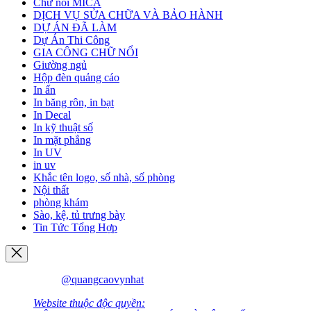
Chữ nổi MICA
DỊCH VỤ SỬA CHỮA VÀ BẢO HÀNH
DỰ ÁN ĐÃ LÀM
Dự Án Thi Công
GIA CÔNG CHỮ NỔI
Giường ngủ
Hộp đèn quảng cáo
In ấn
In băng rôn, in bạt
In Decal
In kỹ thuật số
In mặt phẳng
In UV
in uv
Khắc tên logo, số nhà, số phòng
Nội thất
phòng khám
Sào, kệ, tủ trưng bày
Tin Tức Tổng Hợp
@quangcaovynhat
Website thuộc độc quyền: