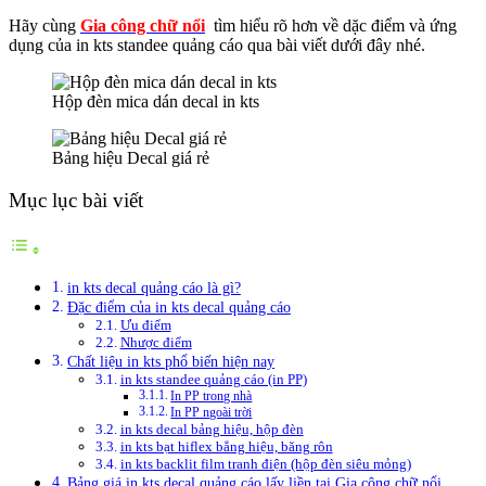
Hãy cùng
Gia công chữ nổi
tìm hiểu rõ hơn về dặc điểm và ứng
dụng của in kts standee quảng cáo qua bài viết dưới đây nhé.
Hộp đèn mica dán decal in kts
Bảng hiệu Decal giá rẻ
Mục lục bài viết
in kts decal quảng cáo là gì?
Đặc điểm của in kts decal quảng cáo
Ưu điểm
Nhược điểm
Chất liệu in kts phổ biến hiện nay
in kts standee quảng cáo (in PP)
In PP trong nhà
In PP ngoài trời
in kts decal bảng hiệu, hộp đèn
in kts bạt hiflex bẳng hiệu, băng rôn
in kts backlit film tranh điện (hộp đèn siêu mỏng)
Bảng giá in kts decal quảng cáo lấy liền tại Gia công chữ nổi