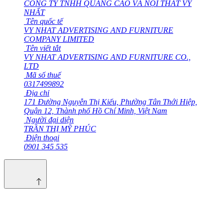
CÔNG TY TNHH QUẢNG CÁO VÀ NỘI THẤT VY
NHẤT
Tên quốc tế
VY NHAT ADVERTISING AND FURNITURE
COMPANY LIMITED
Tên viết tắt
VY NHAT ADVERTISING AND FURNITURE CO.,
LTD
Mã số thuế
0317499892
Địa chỉ
171 Đường Nguyễn Thị Kiểu, Phường Tân Thới Hiệp,
Quận 12, Thành phố Hồ Chí Minh, Việt Nam
Người đại diện
TRẦN THỊ MỸ PHÚC
Điện thoại
0901 345 535