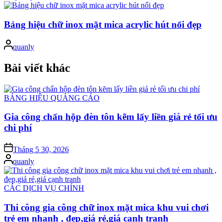
by
Bảng hiệu chữ inox mặt mica acrylic hút nổi đẹp
Posted
quanly
by
Bài viết khác
Posted
BẢNG HIỆU QUẢNG CÁO
in
Gia công chấn hộp đèn tôn kẽm lấy liền giá rẻ tối ưu
chi phí
on
Tháng 5 30, 2026
Posted
quanly
by
Posted
CÁC DỊCH VỤ CHÍNH
in
Thi công gia công chữ inox mặt mica khu vui chơi
trẻ em nhanh , đẹp,giá rẻ,giá cạnh tranh