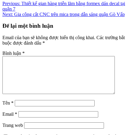
Điều
Previous:
Thiết kế gian hàng triễn lãm bằng formex dán decal tại
quận 7
hướng
Next:
Gia công cắt CNC trên mica trong dẫn sáng quận Gò Vấp
bài
Để lại một bình luận
viết
Email của bạn sẽ không được hiển thị công khai.
Các trường bắt
buộc được đánh dấu
*
Bình luận
*
Tên
*
Email
*
Trang web