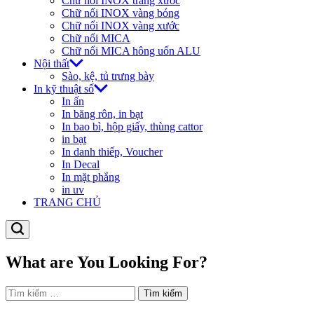
Chữ nổi INOX trắng xước
Chữ nổi INOX vàng bóng
Chữ nổi INOX vàng xước
Chữ nổi MICA
Chữ nổi MICA hông uốn ALU
Nội thất
Sào, kệ, tủ trưng bày
In kỹ thuật số
In ấn
In băng rôn, in bạt
In bao bì, hộp giấy, thùng cattor
in bạt
In danh thiếp, Voucher
In Decal
In mặt phẳng
in uv
TRANG CHỦ
Search
What are You Looking For?
Tìm
kiếm