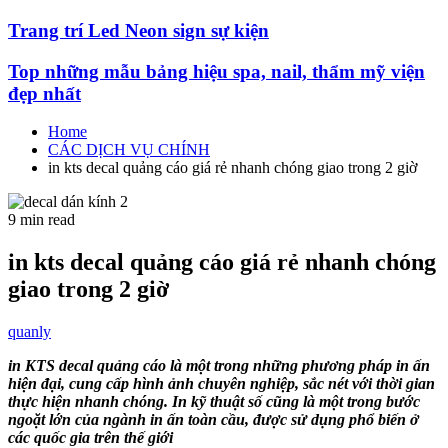
Trang trí Led Neon sign sự kiện
Top những mẫu bảng hiệu spa, nail, thẩm mỹ viện
đẹp nhất
Home
CÁC DỊCH VỤ CHÍNH
in kts decal quảng cáo giá rẻ nhanh chóng giao trong 2 giờ
Estimated
9 min read
read
time
in kts decal quảng cáo giá rẻ nhanh chóng
giao trong 2 giờ
quanly
in KTS decal quảng cáo là một trong những phương pháp in ấn
hiện đại, cung cấp hình ảnh chuyên nghiệp, sắc nét với thời gian
thực hiện nhanh chóng. In kỹ thuật số cũng là một trong bước
ngoặt lớn của ngành in ấn toàn cầu, được sử dụng phổ biến ở
các quốc gia trên thế giới