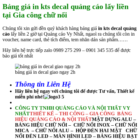
Bảng giá in kts decal quảng cáo lấy liền
tại Gia công chữ nổi
Chúng tôi xin gửi đền quý khách hàng bảng giá
in kts decal quảng
cáo
lấy liền 2 giờ tại Quảng cáo Vy Nhất, ngaoì ra chúng tôi còn in
voucher, name card, thẻ tích điểm, tem nhãn dán sản phẩm……
Hãy liên hệ trực tiếp zalo 0989 275 299 – 0901 345 535 để được
báo giá tốt nhất
bảng giá in decal giao ngay 2h
Thông tin Liên Hệ
Hãy liên hệ ngay với chúng tôi để được Tư vấn, Thiết kế
miễn phí nhé!
CÔNG TY TNHH QUẢNG CÁO VÀ NỘI THẤT VY
NHẤT
THIẾT KẾ – THI CÔNG – GIA CÔNG BẢNG
HIỆU QUẢNG CÁO & NỘI THẤT
MẶT DỰNG ALU –
BẢNG HIỆU CHỮ NỔI – CHỮ NỔI INOX – CHỮ NỔI
MICA – CHỮ NỔI ALU – HỘP ĐÈN HAI MẶT
CHỮ
NỔI ĐÈN LED –
MÀN HÌNH LED – BẢNG HIỆU BẠT