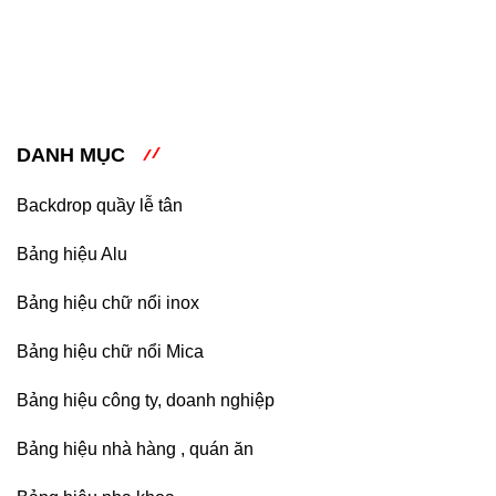
càng phát triển mở rộng. Để tạo sự khác biệt so với các
cửa hàng khác trên thị trường người chủ kinh doanh
thường đặt các mẫu bảng hiệu spa, nail, […]
Top
Đọc thêm ...
những
DANH MỤC
mẫu
bảng
hiệu
Backdrop quầy lễ tân
spa,
nail,
Bảng hiệu Alu
thẩm
mỹ
viện
Bảng hiệu chữ nổi inox
đẹp
nhất
Bảng hiệu chữ nổi Mica
Bảng hiệu công ty, doanh nghiệp
Bảng hiệu nhà hàng , quán ăn