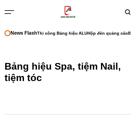
Skip
to
Menu
Sear
content
News Flash
Thi công Bảng hiệu ALU
Hộp đèn quảng cáo
Bả
Bảng hiệu Spa, tiệm Nail,
tiệm tóc