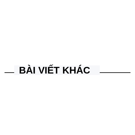
Bảng hiệu chữ inox mặt mica acrylic hút nổi đẹp
quanly
Posted
by
Quy trình sản xuất chữ inox vàng gold cho tiệm Nail, Spa
gửi đi Mỹ, Úc tại Quảng cáo Vy Nhất
quanly
Posted
by
BÀI VIẾT KHÁC