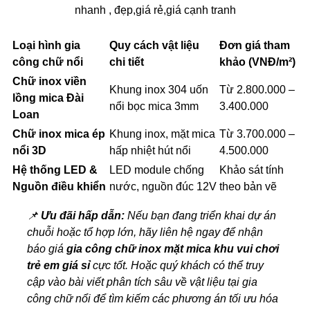
nhanh , đẹp,giá rẻ,giá cạnh tranh
Loại hình gia
Quy cách vật liệu
Đơn giá tham
công chữ nổi
chi tiết
khảo (VNĐ/m²)
Chữ inox viền
Khung inox 304 uốn
Từ 2.800.000 –
lồng mica Đài
nổi bọc mica 3mm
3.400.000
Loan
Chữ inox mica ép
Khung inox, mặt mica
Từ 3.700.000 –
nổi 3D
hấp nhiệt hút nổi
4.500.000
Hệ thống LED &
LED module chống
Khảo sát tính
Nguồn điều khiển
nước, nguồn đúc 12V
theo bản vẽ
📌
Ưu đãi hấp dẫn:
Nếu bạn đang triển khai dự án
chuỗi hoặc tổ hợp lớn, hãy liên hệ ngay để nhận
báo giá
gia công chữ inox mặt mica khu vui chơi
trẻ em giá sỉ
cực tốt. Hoặc quý khách có thể truy
cập vào bài viết phân tích sâu về vật liệu tại
gia
công chữ nổi
để tìm kiếm các phương án tối ưu hóa