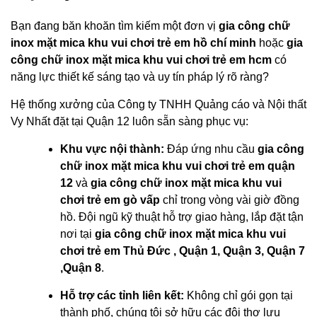
Bạn đang băn khoăn tìm kiếm một đơn vị
gia công chữ
inox mặt mica khu vui chơi trẻ em hồ chí minh
hoặc
gia
công chữ inox mặt mica khu vui chơi trẻ em hcm
có
năng lực thiết kế sáng tạo và uy tín pháp lý rõ ràng?
Hệ thống xưởng của Công ty TNHH Quảng cáo và Nội thất
Vy Nhất đặt tại Quận 12 luôn sẵn sàng phục vụ:
Khu vực nội thành:
Đáp ứng nhu cầu
gia công
chữ inox mặt mica khu vui chơi trẻ em quận
12
và
gia công chữ inox mặt mica khu vui
chơi trẻ em gò vấp
chỉ trong vòng vài giờ đồng
hồ. Đội ngũ kỹ thuật hỗ trợ giao hàng, lắp đặt tận
nơi tại
gia công chữ inox mặt mica khu vui
chơi trẻ em Thủ Đức , Quận 1, Quận 3, Quận 7
,Quận 8
.
Hỗ trợ các tỉnh liên kết:
Không chỉ gói gọn tại
thành phố, chúng tôi sở hữu các đội thợ lưu