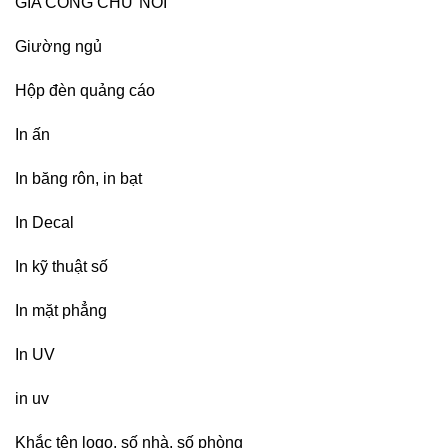
GIA CÔNG CHỮ NỔI
Giường ngủ
Hộp đèn quảng cáo
In ấn
In băng rôn, in bạt
In Decal
In kỹ thuật số
In mặt phẳng
In UV
in uv
Khắc tên logo, số nhà, số phòng