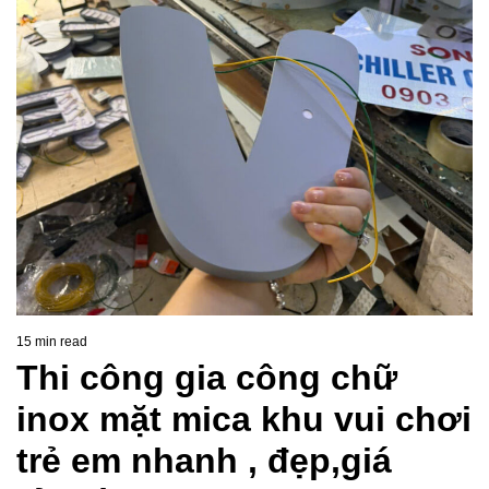
15 min read
Estimated
Thi công gia công chữ
read
time
inox mặt mica khu vui chơi
trẻ em nhanh , đẹp,giá