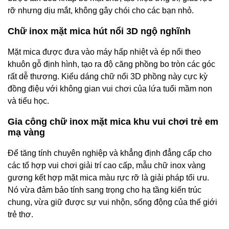
rỡ nhưng dịu mắt, không gây chói cho các bạn nhỏ.
Chữ inox mặt mica hút nổi 3D ngộ nghĩnh
Mặt mica được đưa vào máy hấp nhiệt và ép nổi theo
khuôn gỗ định hình, tạo ra độ căng phồng bo tròn các góc
rất dễ thương. Kiểu dáng chữ nổi 3D phồng này cực kỳ
đồng điệu với không gian vui chơi của lứa tuổi mầm non
và tiểu học.
Gia công chữ inox mặt mica khu vui chơi trẻ em
mạ vàng
Để tăng tính chuyên nghiệp và khẳng định đẳng cấp cho
các tổ hợp vui chơi giải trí cao cấp, mẫu chữ inox vàng
gương kết hợp mặt mica màu rực rỡ là giải pháp tối ưu.
Nó vừa đảm bảo tính sang trọng cho hạ tầng kiến trúc
chung, vừa giữ được sự vui nhộn, sống động của thế giới
trẻ thơ.