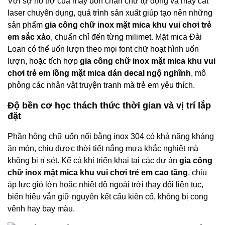
Với sự hỗ trợ của máy uốn chân chữ tự động và máy cắt
laser chuyên dụng, quá trình sản xuất giúp tạo nên những
sản phẩm
gia công chữ inox mặt mica khu vui chơi trẻ
em sắc xảo
, chuẩn chỉ đến từng milimet. Mặt mica Đài
Loan có thể uốn lượn theo mọi font chữ hoạt hình uốn
lượn, hoặc tích hợp
gia công chữ inox mặt mica khu vui
chơi trẻ em lồng mặt mica dán decal ngộ nghĩnh
, mô
phỏng các nhân vật truyện tranh mà trẻ em yêu thích.
Độ bền cơ học thách thức thời gian và vị trí lắp
đặt
Phần hông chữ uốn nổi bằng inox 304 có khả năng kháng
ăn mòn, chịu được thời tiết nắng mưa khắc nghiệt mà
không bị rỉ sét. Kể cả khi triển khai tại các dự án
gia công
chữ inox mặt mica khu vui chơi trẻ em cao tầng
, chịu
áp lực gió lớn hoặc nhiệt độ ngoài trời thay đổi liên tục,
biển hiệu vẫn giữ nguyên kết cấu kiên cố, không bị cong
vênh hay bay màu.