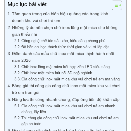
Mục lục bài viết
Tầm quan trọng của biển hiệu quảng cáo trong kinh
doanh khu vui chơi trẻ em
Những lý do nên chọn chữ inox lồng mặt mica cho không
gian thiếu nhi
Công nghệ chế tác sắc xảo, kiểu dáng phong phú
Độ bền cơ học thách thức thời gian và vị trí lắp đặt
Điểm danh các mẫu chữ inox mặt mica thịnh hành nhất
năm 2026
Chữ inox lồng mặt mica kết hợp đèn LED siêu sáng
Chữ inox mặt mica hút nổi 3D ngộ nghĩnh
Gia công chữ inox mặt mica khu vui chơi trẻ em mạ vàng
Bảng giá thi công gia công chữ inox mặt mica khu vui chơi
trẻ em trọn gói
Năng lực thi công nhanh chóng, đáp ứng tiến độ khẩn cấp
Gia công chữ inox mặt mica khu vui chơi trẻ em nhanh
chóng, lấy liền
Thi công gia công chữ inox mặt mica khu vui chơi trẻ em
gấp an toàn
Địa chỉ cung cấp dịch vụ làm biển hiệu uy tín toàn miền