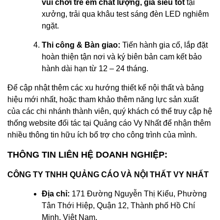
vui chơi trẻ em chất lượng, giá siêu tốt
tại
xưởng, trải qua khâu test sáng đèn LED nghiêm
ngặt.
Thi công & Bàn giao:
Tiến hành gia cố, lắp đặt
hoàn thiện tận nơi và ký biên bản cam kết bảo
hành dài hạn từ 12 – 24 tháng.
Để cập nhật thêm các xu hướng thiết kế nội thất và bảng
hiệu mới nhất, hoặc tham khảo thêm năng lực sản xuất
của các chi nhánh thành viên, quý khách có thể truy cập hệ
thống website đối tác tại
Quảng cáo Vy Nhất
để nhận thêm
nhiều thông tin hữu ích bổ trợ cho công trình của mình.
THÔNG TIN LIÊN HỆ DOANH NGHIỆP:
CÔNG TY TNHH QUẢNG CÁO VÀ NỘI THẤT VY NHẤT
Địa chỉ:
171 Đường Nguyễn Thị Kiểu, Phường
Tân Thới Hiệp, Quận 12, Thành phố Hồ Chí
Minh, Việt Nam.