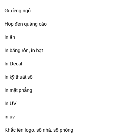
Giường ngủ
Hộp đèn quảng cáo
In ấn
In băng rôn, in bạt
In Decal
In kỹ thuật số
In mặt phẳng
In UV
in uv
Khắc tên logo, số nhà, số phòng