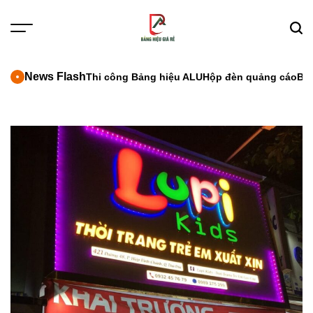
Skip
to
Menu
Sear
content
News Flash
Thi công Bảng hiệu ALU
Hộp đèn quảng cáo
Bả