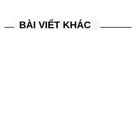
Bảng hiệu chữ inox mặt mica acrylic hút nổi đẹp
quanly
Posted
by
BÀI VIẾT KHÁC
BẢNG HIỆU QUẢNG CÁO
POSTED