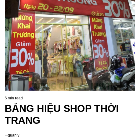
6 min read
Estimated
BẢNG HIỆU SHOP THỜI
read
time
TRANG
quanly